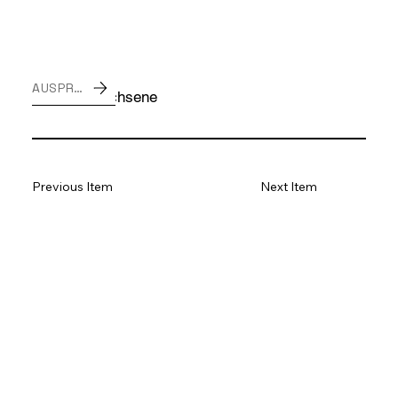
Typ:
AUSPROBIEREN
Erwachsene
Zielgruppe:
Previous Item
Next Item