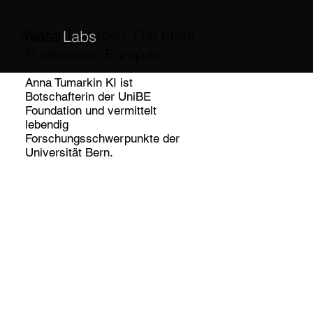
Anna Tumarkin: Die erste
Avatar
Labs
Professorin Europas
Anna Tumarkin KI ist
Botschafterin der UniBE
Foundation und vermittelt
lebendig
Forschungsschwerpunkte der
Universität Bern.